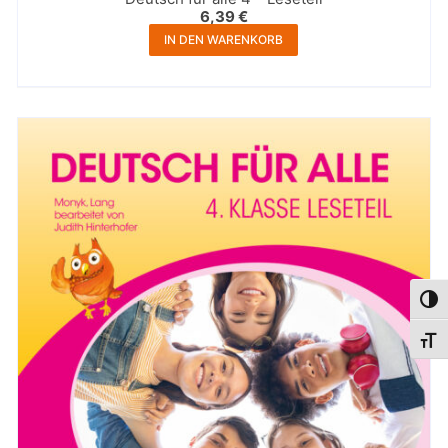
6,39
€
IN DEN WARENKORB
Umsc
Schri