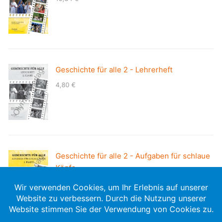
Geschichte für alle 2 - Lehrerheft
4,80
€
Geschichte für alle 2 - Aufgaben für schlaue
Köpfe
8,50
€