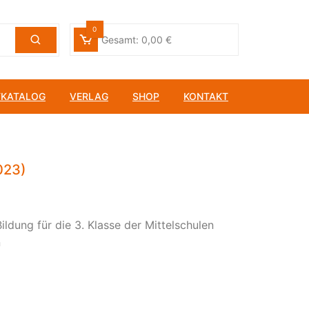
0
Gesamt:
0,00
€
KATALOG
VERLAG
SHOP
KONTAKT
sorientierung
tbildung
023)
ildung für die 3. Klasse der Mittelschulen
n
haftliche Bildung
tische Bildung