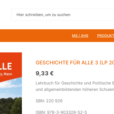
MS / AHS
PRODUKT
Bildungs- und Beruf
Biologie und Umwel
GESCHICHTE FÜR ALLE 3 (LP 2
9,33
€
Chemie
Lehrbuch für Geschichte und Politische B
Deutsch
und allgemeinbildenden höheren Schule
Geografie und wirtsc
SBN: 220 926
Geschichte und Poli
ISBN: 978-3-903328-52-5