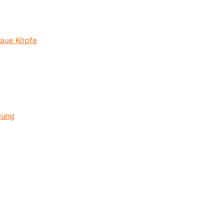
laue Köpfe
dung