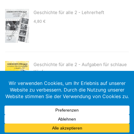
Geschichte für alle 2 - Lehrerheft
4,80
€
Geschichte für alle 2 - Aufgaben für schlaue
Köpfe
8,50
€
Copyright © 2026, Olympe