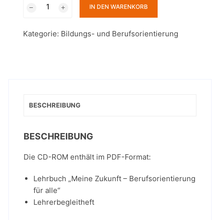
Meine
IN DEN WARENKORB
Zukunft
–
Kategorie:
Bildungs- und Berufsorientierung
Berufsorientierung
für
alle
–
digitale
Inhalte
BESCHREIBUNG
Menge
BESCHREIBUNG
Die CD-ROM enthält im PDF-Format:
Lehrbuch „Meine Zukunft – Berufsorientierung
für alle“
Lehrerbegleitheft